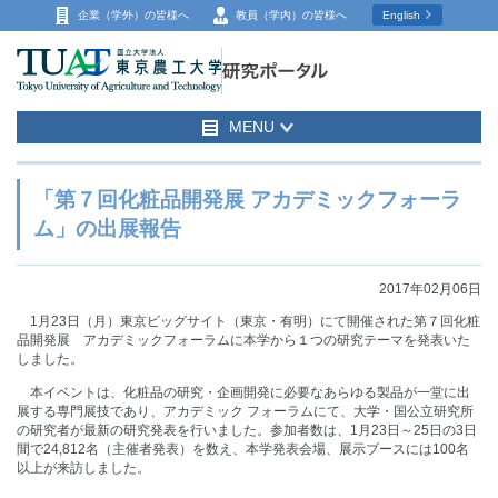
企業（学外）の
皆様へ
教員（学内）の
皆様へ
English
MENU
「第７回化粧品開発展 アカデミックフォーラ
ム」の出展報告
2017年02月06日
1月23日（月）東京ビッグサイト（東京・有明）にて開催された第７回化粧
品開発展 アカデミックフォーラムに本学から１つの研究テーマを発表いた
しました。
本イベントは、化粧品の研究・企画開発に必要なあらゆる製品が一堂に出
展する専門展技であり、アカデミック フォーラムにて、大学・国公立研究所
の研究者が最新の研究発表を行いました。参加者数は、1月23日～25日の3日
間で24,812名（主催者発表）を数え、本学発表会場、展示ブースには100名
以上が来訪しました。