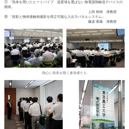
⑦ 「気体を用いたヒートパイプ 温度域を選ばない無電源熱輸送デバイスの
開発」
上田 裕樹 准教授
⑧ 「投影と物体接触画撮影を両立可能な入出力パネルシステム」
藤波 香織 准教授
熱心に発表を聴く参加者たち