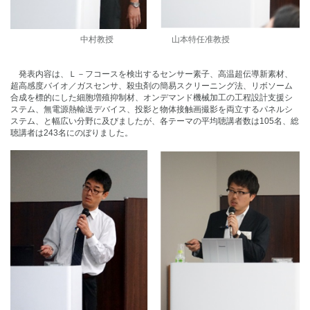
中村教授 山本特任准教授
発表内容は、Ｌ－フコースを検出するセンサー素子、高温超伝導新素材、
超高感度バイオ／ガスセンサ、殺虫剤の簡易スクリーニング法、リボソーム
合成を標的にした細胞増殖抑制材、オンデマンド機械加工の工程設計支援シ
ステム、無電源熱輸送デバイス、投影と物体接触画撮影を両立するパネルシ
ステム、と幅広い分野に及びましたが、各テーマの平均聴講者数は105名、総
聴講者は243名にのぼりました。