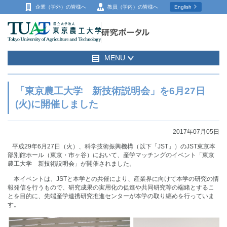
企業（学外）の
皆様へ
教員（学内）の
皆様へ
English
MENU
「東京農工大学 新技術説明会」を6月27日
(火)に開催しました
2017年07月05日
平成29年6月27日（火）、科学技術振興機構（以下「JST」）のJST東京本
部別館ホール（東京・市ヶ谷）において、産学マッチングのイベント「東京
農工大学 新技術説明会」が開催されました。
本イベントは、JSTと本学との共催により、産業界に向けて本学の研究の情
報発信を行うもので、研究成果の実用化の促進や共同研究等の端緒とするこ
とを目的に、先端産学連携研究推進センターが本学の取り纏めを行っていま
す。