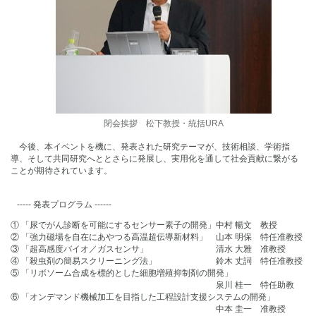
閉会挨拶 松下教授・統括URA
今後、本イベントを機に、発表された研究テーマが、技術相談、学術指
導、そして共同研究へととさらに発展し、実用化を通して社会貢献に繋がる
ことが期待されています。
----- 発表プログラム ------
① 「尿でがん診断を可能にするセンサー素子の開発」中村 暢文 教授
② 「強力磁場を自在にあやつる高温超伝導新材料」 山本 明保 特任准教授
③ 「超高感度バイオ／ガスセンサ」 清水 大雅 准教授
④ 「殺虫剤の簡易スクリーニング法」 鈴木 丈詞 特任准教授
⑤ 「リボソーム合成を標的とした細胞増殖抑制剤の開発」
泉川 桂一 特任助教
⑥ 「オンデマンド機械加工を目指した工程設計支援システムの開発」
中本 圭一 准教授