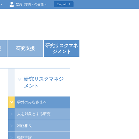
へ
教員（学内）の
皆様へ
English
研究リスクマネ
援
研究支援
ジメント
研究リスクマネジ
メント
学外のみなさまへ
人を対象とする研究
利益相反
動物実験