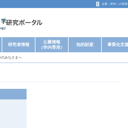
企業（学外）の
皆様
公募情報
研究者情報
知的財産
事業化支
（学内専用）
外のみなさまへ