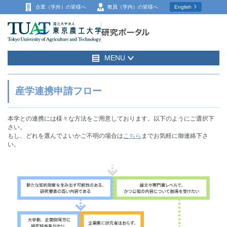
企業（学外）の
皆様へ
教員（学内）の
皆様へ
English
MENU
産学連携申請フロー
本学との連携には様々な方法をご用意しております。以下のようにご選択下
さい。
もし、どれを選んでよいかご不明の場合は
こちら
までお気軽に御連絡下さ
い。